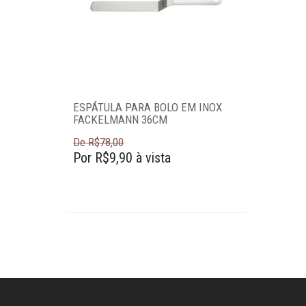
Acessórios para
organizar
Acessórios para
servir
ESPÁTULA PARA BOLO EM INOX
Churrasco
FACKELMANN 36CM
De R$78,00
Linha infantil
Por R$9,90 à vista
Panelas
Eletros
Mesa