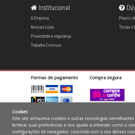
Cama e banho
Institucional
Dú
Móveis
A Empresa
Prazos de
Nossas Lojas
Trocas e
Decoração
Privacidade e segurança
Trabalhe Conosco
Login
Criar conta
Pesquisar Lista
Formas de pagamento
Compra segura
Fale
Conosco
61
996581061
Cookies
Copyright © 2010 - 2017 Razão social Blumenau - RA OBJE
Televendas
Este site armazena cookies e outras tecnologias semelhantes
12.772.829/0001-91 | CLS 302 bloco E loja 33 Asa Sul - Bras
lembrar suas preferências e nos ajudar a entender como o sit
61
configurações do navegador, concorda com o uso desses cook
996588122