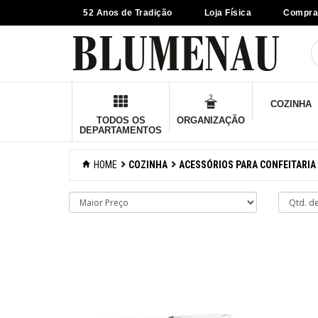
52 Anos de Tradição
Loja Física
Compra
×
Criar Lista
Organização
COZINHA
Cozinha
TODOS OS
ORGANIZAÇÃO
DEPARTAMENTOS
Acessórios para
confeitaria
HOME
COZINHA
ACESSÓRIOS PARA CONFEITARIA
Espátulas para
bolo
Xícaras e colheres
dosadoras
Acessórios para
cozinhar