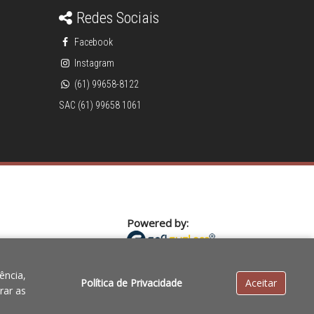
Redes Sociais
Facebook
Instagram
(61) 99658-8122
SAC (61) 99658 1061
Powered by:
cia de preços, o valor válido é o do Carrinho de Compras.
ência,
Política de Privacidade
Aceitar
rar as