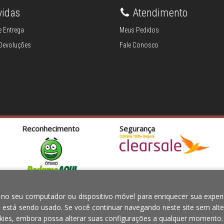
vidas
Atendimento
 Entrega
Meus Pedidos
 Devoluções
Fale Conosco
Reconhecimento
Segurança
TOS PARA O LAR EIRELI CNPJ -
Em caso de divergên
 no seu computador ou dispositivo móvel para enriquecer sua experi
ília-DF - CEP: 70.338-555
e está sendo usado. Se você continuar navegando neste site sem alte
ies, embora possa alterar suas configurações a qualquer momento.