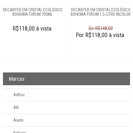
Móveis
DECANTER EM CRISTAL ECOLÓGICO
DECANTER EM CRISTAL ECOLÓGICO
BOHEMIA FORUM 700ML
BOHEMIA FORUM 1,5 LITRO INCOLOR
Decoração
R$118,00 à vista
De R$148,00
Por R$118,00 à vista
Login
Criar conta
Pesquisar Lista
Fale
Conosco
Marcas
61
996581061
AdHoc
Televendas
Alfi
61
996588122
Ariete