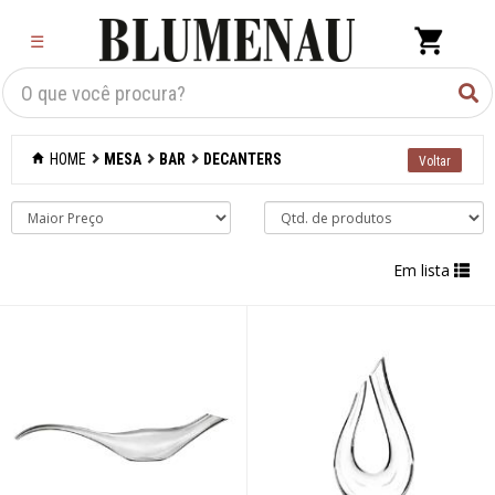
×
☰
Criar Lista
Organização
HOME
MESA
BAR
DECANTERS
Cozinha
Eletros
Em lista
Mesa
Acessórios
Bar
Abridores de
garrafas