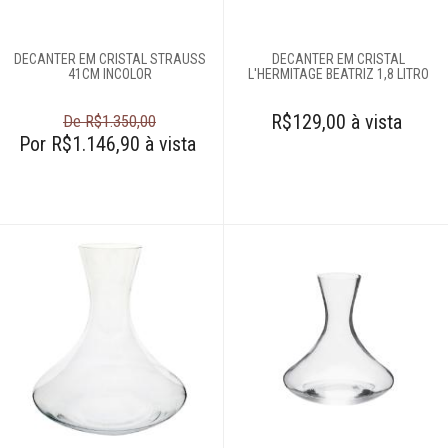
Café e chá
DECANTER EM CRISTAL STRAUSS
DECANTER EM CRISTAL
41CM INCOLOR
L'HERMITAGE BEATRIZ 1,8 LITRO
Complementos
R$129,00 à vista
para mesa
De R$1.350,00
Por R$1.146,90 à vista
Copos e taças
Louças
Servir
Talheres
Cama e banho