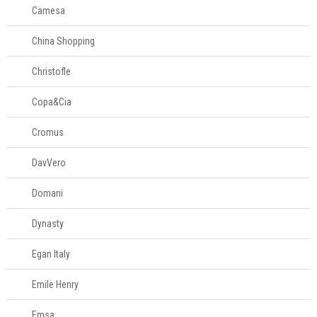
Camesa
China Shopping
Christofle
Copa&Cia
Cromus
DavVero
Domani
Dynasty
Egan Italy
Emile Henry
Emsa