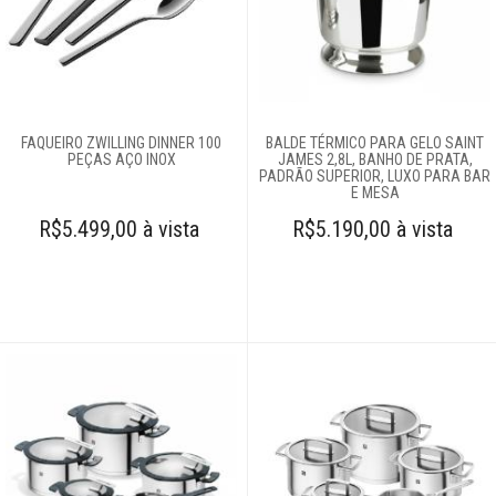
servir
Churrasco
Linha infantil
FAQUEIRO ZWILLING DINNER 100
BALDE TÉRMICO PARA GELO SAINT
PEÇAS AÇO INOX
JAMES 2,8L, BANHO DE PRATA,
PADRÃO SUPERIOR, LUXO PARA BAR
E MESA
Panelas
R$5.499,00 à vista
R$5.190,00 à vista
Eletros
Mesa
Cama e banho
Móveis