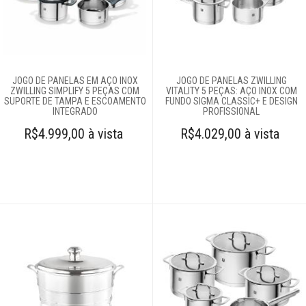
Decoração
Login
Criar conta
JOGO DE PANELAS EM AÇO INOX
JOGO DE PANELAS ZWILLING
ZWILLING SIMPLIFY 5 PEÇAS COM
VITALITY 5 PEÇAS: AÇO INOX COM
Pesquisar Lista
SUPORTE DE TAMPA E ESCOAMENTO
FUNDO SIGMA CLASSIC+ E DESIGN
INTEGRADO
PROFISSIONAL
Fale
R$4.999,00 à vista
R$4.029,00 à vista
Conosco
61
996581061
Televendas
61
996588122