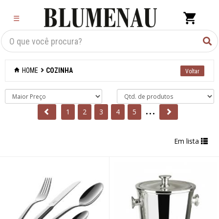
×
☰
Criar Lista
Organização
HOME
COZINHA
Cozinha
Acessórios para
...
confeitaria
1
2
3
4
5
Acessórios para
Em lista
cozinhar
Acessórios para
organizar
Acessórios para