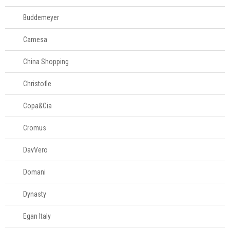
Buddemeyer
Camesa
China Shopping
Christofle
Copa&Cia
Cromus
DavVero
Domani
Dynasty
Egan Italy