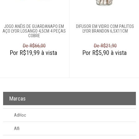
Login
Criar conta
JOGO ANÉIS DE GUARDANAPO EM
DIFUSOR EM VIDRO COM PALITOS
Pesquisar Lista
AÇO LYOR LOSANGO 4,5CM 4 PEÇAS
LYOR BRANDON 6,5X11CM
COBRE
Fale
De R$66,00
De R$21,90
Conosco
Por R$19,99 à vista
Por R$5,90 à vista
61
996581061
Televendas
61
996588122
Marcas
AdHoc
Alfi