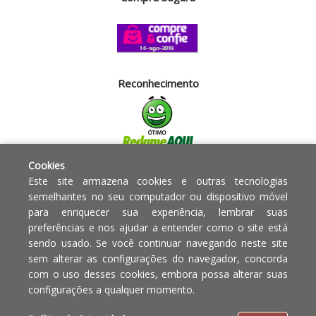
Reconhecimento
Cookies
Segurança
Este site armazena cookies e outras tecnologias
semelhantes no seu computador ou dispositivo móvel
para enriquecer sua experiência, lembrar suas
Powered by:
preferências e nos ajudar a entender como o site está
sendo usado. Se você continuar navegando neste site
Copyright © 2010 - 2017 Razão
Em caso de divergência de
sem alterar as configurações do navegador, concorda
social Blumenau - RA OBJETOS PARA
preços, o valor válido é o do
com o uso desses cookies, embora possa alterar suas
O LAR EIRELI CNPJ -
Carrinho de Compras.
configurações a qualquer momento.
12.772.829/0001-91 | CLS 302 bloco