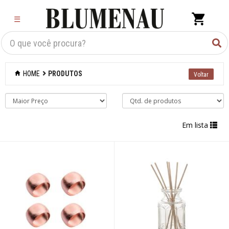
×
☰
Criar Lista
Organização
HOME
PRODUTOS
Cozinha
Eletros
Em lista
Mesa
Cama e banho
Móveis
Decoração