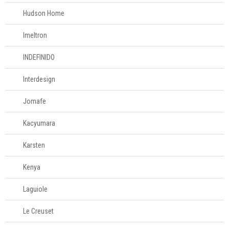
Tesouras de
Hudson Home
alimentos
Imeltron
Acessórios para
INDEFINIDO
organizar
Interdesign
Acessórios para
servir
Jomafe
Kacyumara
Churrasco
Karsten
Linha infantil
Kenya
Panelas
Laguiole
Le Creuset
Eletros