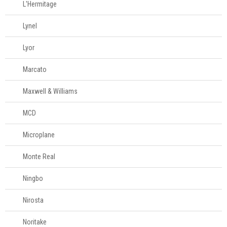
L'Hermitage
Mesa
Lynel
Cama e banho
Lyor
Móveis
Marcato
Maxwell & Williams
Decoração
MCD
Login
Microplane
Criar conta
Monte Real
Pesquisar Lista
Ningbo
Fale
Conosco
Nirosta
61
996581061
Noritake