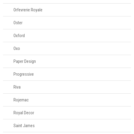
Televendas
Orfevrerie Royale
61
996588122
Oster
Oxford
Oxo
Paper Design
Progressive
Riva
Rojemac
Royal Decor
Saint James