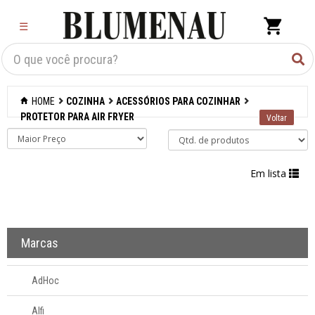
×
☰
Criar Lista
Organização
HOME
COZINHA
ACESSÓRIOS PARA COZINHAR
Cozinha
PROTETOR PARA AIR FRYER
Acessórios para
confeitaria
Em lista
Acessórios para
cozinhar
Abridores de latas
Marcas
Acessórios
Afiadores de
AdHoc
facas manuais
Alfi