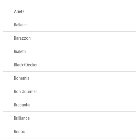
Amassadores de
batatas
Ariete
Assadeiras e
formas
Ballarini
Balanças
Barazzoni
Batedores
Batedores de
Bialetti
carne
Boleadores
Black+Decker
Bowls
Bohemia
Centrífugas
Colheres para
Bon Gourmet
servir
Brabantia
Conchas
Cortadores
Brilliance
Cozi-vapore
Brinox
Descascadores