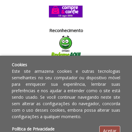
Reconhecimento
Cookies
Segurança
Este site armazena cookies e outras tecnologias
semelhantes no seu computador ou dispositivo móvel
para enriquecer sua experiência, lembrar suas
Powered by:
preferências e nos ajudar a entender como o site está
sendo usado. Se você continuar navegando neste site
Copyright © 2010 - 2017 Razão
Em caso de divergência de
sem alterar as configurações do navegador, concorda
social Blumenau - RA OBJETOS PARA
preços, o valor válido é o do
com o uso desses cookies, embora possa alterar suas
O LAR EIRELI CNPJ -
Carrinho de Compras.
configurações a qualquer momento.
12.772.829/0001-91 | CLS 302 bloco
E loja 33 Asa Sul - Brasília-DF - CEP:
Política de Privacidade
Aceitar