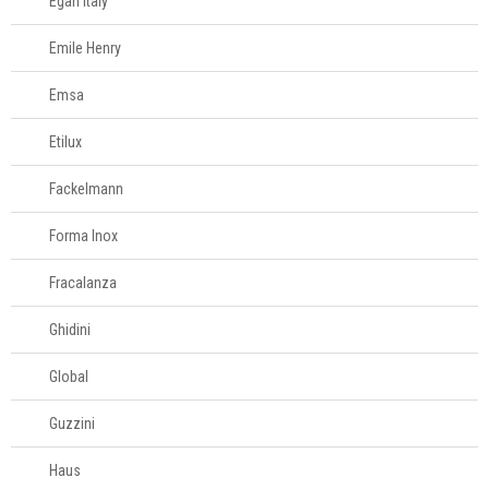
Egan Italy
Moedores
Emile Henry
Panos de copa
Peneiras
Emsa
Pilão
Etilux
Pincel
Plaina de queijo
Fackelmann
Porta-
Forma Inox
condimentos
Protetor para air
Fracalanza
fryer
Quebra-nozes
Ghidini
Raladores
Global
Saleiros
Tábuas para corte
Guzzini
Termômetros para
Haus
cozinha