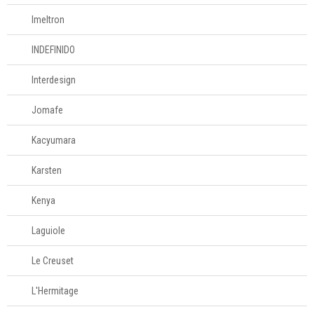
Imeltron
Mesa
INDEFINIDO
Cama e banho
Interdesign
Móveis
Jomafe
Decoração
Kacyumara
Karsten
Login
Criar conta
Kenya
Pesquisar Lista
Laguiole
Fale
Le Creuset
Conosco
61
L'Hermitage
996581061