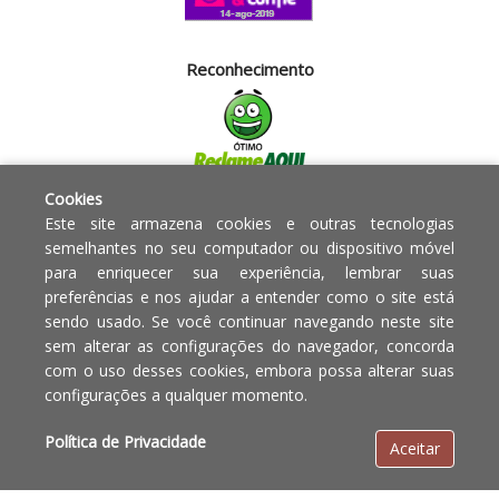
Reconhecimento
Cookies
Segurança
Este site armazena cookies e outras tecnologias
semelhantes no seu computador ou dispositivo móvel
para enriquecer sua experiência, lembrar suas
Powered by:
preferências e nos ajudar a entender como o site está
sendo usado. Se você continuar navegando neste site
Copyright © 2010 - 2017 Razão
Em caso de divergência de
sem alterar as configurações do navegador, concorda
social Blumenau - RA OBJETOS PARA
preços, o valor válido é o do
com o uso desses cookies, embora possa alterar suas
O LAR EIRELI CNPJ -
Carrinho de Compras.
configurações a qualquer momento.
12.772.829/0001-91 | CLS 302 bloco
E loja 33 Asa Sul - Brasília-DF - CEP:
Política de Privacidade
Aceitar
70.338-555