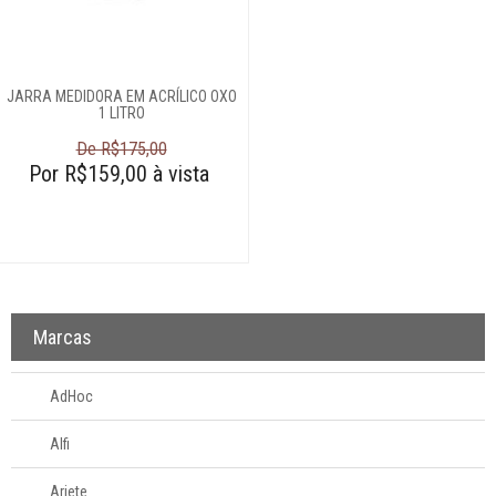
Amassadores de
batatas
Assadeiras e
formas
JARRA MEDIDORA EM ACRÍLICO OXO
Balanças
1 LITRO
Batedores
De R$175,00
Por R$159,00 à vista
Batedores de
carne
Boleadores
Bowls
Centrífugas
Colheres para
Marcas
servir
Conchas
AdHoc
Cortadores
Alfi
Cozi-vapore
Descascadores
Ariete