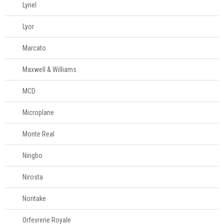
Lynel
Televendas
61
Lyor
996588122
Marcato
Maxwell & Williams
MCD
Microplane
Monte Real
Ningbo
Nirosta
Noritake
Orfevrerie Royale