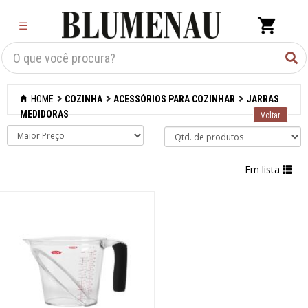
×
☰
Criar Lista
Organização
HOME
COZINHA
ACESSÓRIOS PARA COZINHAR
JARRAS
Cozinha
MEDIDORAS
Acessórios para
confeitaria
Em lista
Acessórios para
cozinhar
Abridores de latas
Acessórios
Afiadores de
facas manuais