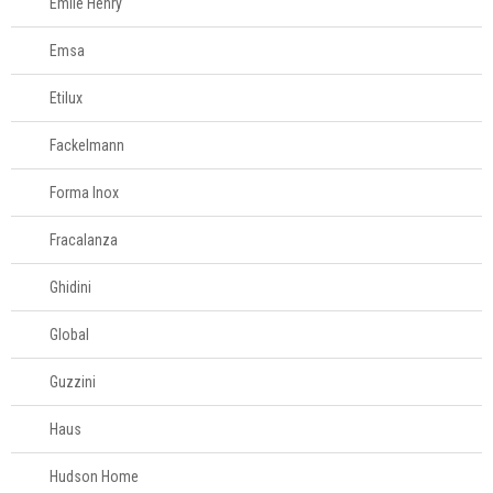
Emile Henry
Tesouras de
alimentos
Emsa
Etilux
Acessórios para
organizar
Fackelmann
Acessórios para
Forma Inox
servir
Fracalanza
Churrasco
Ghidini
Global
Linha infantil
Guzzini
Panelas
Haus
Eletros
Hudson Home